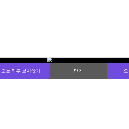
오늘 하루 보지않기
닫기
오