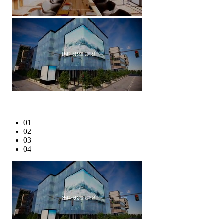
01
02
03
04